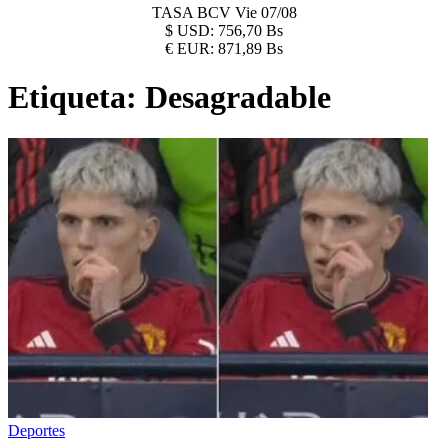
TASA BCV
Vie 07/08
$
USD:
756,70 Bs
€
EUR:
871,89 Bs
Etiqueta:
Desagradable
Deportes