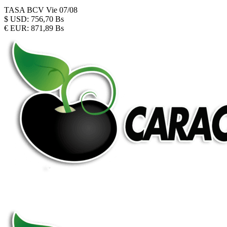
TASA BCV
Vie 07/08
$
USD:
756,70 Bs
€
EUR:
871,89 Bs