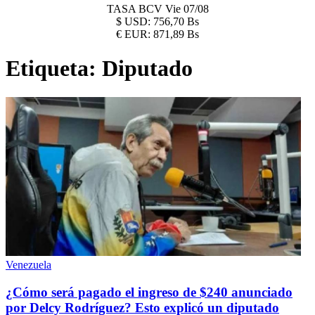
TASA BCV
Vie 07/08
$
USD:
756,70 Bs
€
EUR:
871,89 Bs
Etiqueta:
Diputado
Venezuela
¿Cómo será pagado el ingreso de $240 anunciado
por Delcy Rodríguez? Esto explicó un diputado