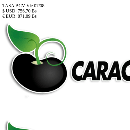
TASA BCV
Vie 07/08
$
USD:
756,70 Bs
€
EUR:
871,89 Bs