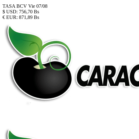
TASA BCV
Vie 07/08
$
USD:
756,70 Bs
€
EUR:
871,89 Bs