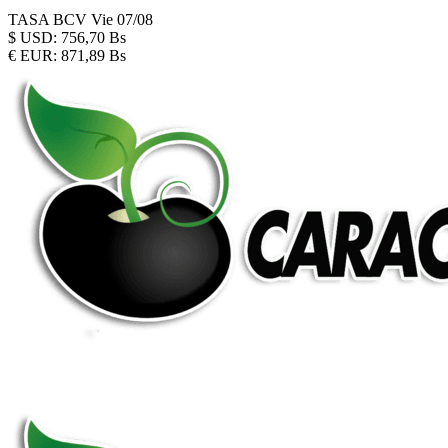
TASA BCV
Vie 07/08
$
USD:
756,70 Bs
€
EUR:
871,89 Bs