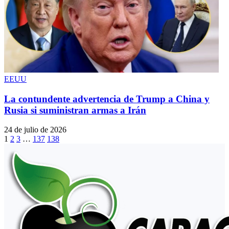
EEUU
La contundente advertencia de Trump a China y
Rusia si suministran armas a Irán
24 de julio de 2026
1
2
3
…
137
138