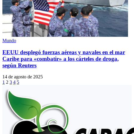
Mundo
EEUU desplegó fuerzas aéreas y navales en el mar
Caribe para «combatir» a los cárteles de droga,
según Reuters
14 de agosto de 2025
1
2
3
4
5