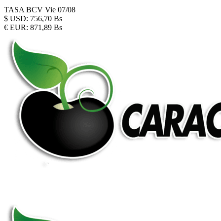
TASA BCV
Vie 07/08
$
USD:
756,70 Bs
€
EUR:
871,89 Bs