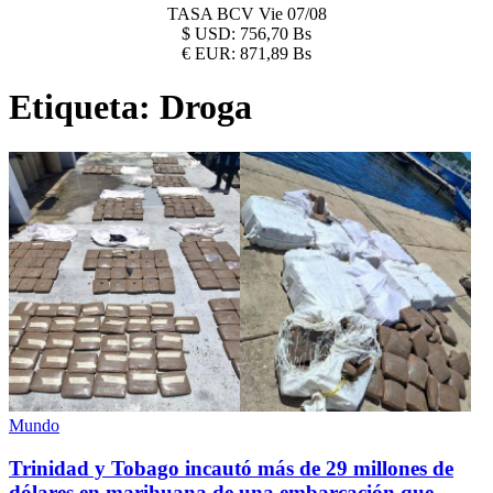
TASA BCV
Vie 07/08
$
USD:
756,70 Bs
€
EUR:
871,89 Bs
Etiqueta:
Droga
Mundo
Trinidad y Tobago incautó más de 29 millones de
dólares en marihuana de una embarcación que