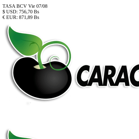
TASA BCV
Vie 07/08
$
USD:
756,70 Bs
€
EUR:
871,89 Bs