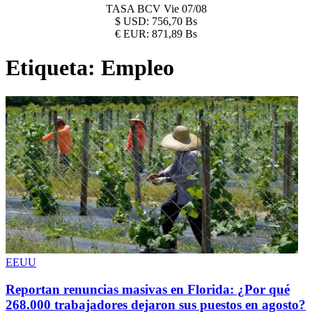
TASA BCV
Vie 07/08
$
USD:
756,70 Bs
€
EUR:
871,89 Bs
Etiqueta:
Empleo
EEUU
Reportan renuncias masivas en Florida: ¿Por qué
268.000 trabajadores dejaron sus puestos en agosto?