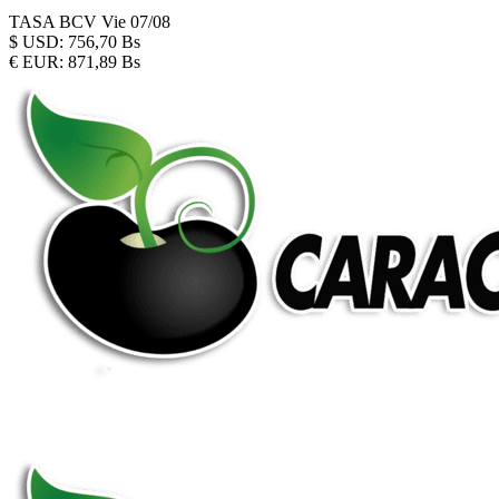
TASA BCV
Vie 07/08
$
USD:
756,70 Bs
€
EUR:
871,89 Bs