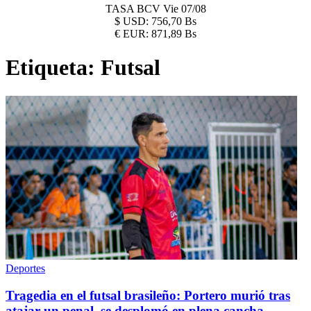
TASA BCV
Vie 07/08
$
USD:
756,70 Bs
€
EUR:
871,89 Bs
Etiqueta:
Futsal
Deportes
Tragedia en el futsal brasileño: Portero murió tras
atajar un penal, se desplomó en plena cancha