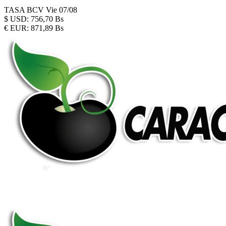
TASA BCV
Vie 07/08
$
USD:
756,70 Bs
€
EUR:
871,89 Bs