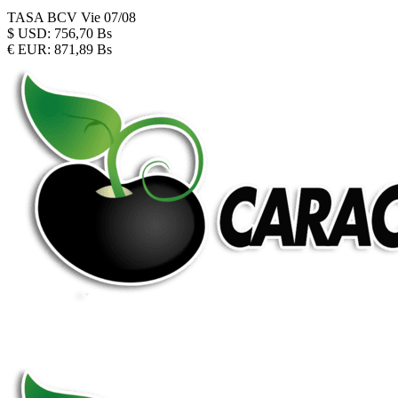
TASA BCV
Vie 07/08
$
USD:
756,70 Bs
€
EUR:
871,89 Bs