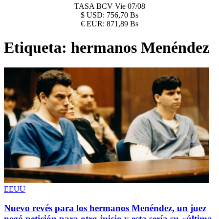
TASA BCV
Vie 07/08
$
USD:
756,70 Bs
€
EUR:
871,89 Bs
Etiqueta:
hermanos Menéndez
EEUU
Nuevo revés para los hermanos Menéndez, un juez
negó petición para otro juicio y esta sería su «última