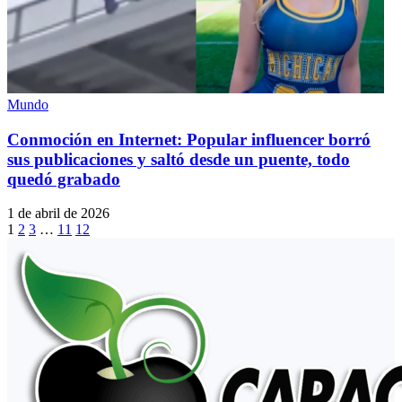
Mundo
Conmoción en Internet: Popular influencer borró
sus publicaciones y saltó desde un puente, todo
quedó grabado
1 de abril de 2026
1
2
3
…
11
12