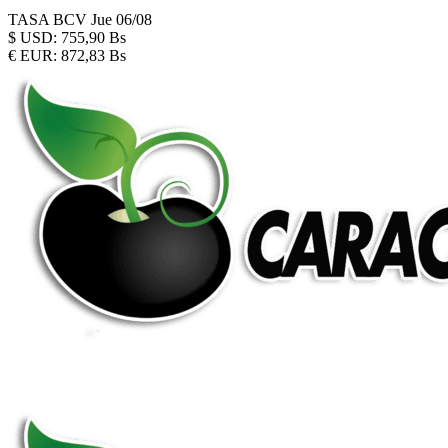
TASA BCV
Jue 06/08
$
USD:
755,90 Bs
€
EUR:
872,83 Bs