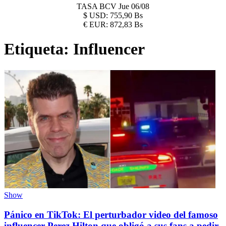
TASA BCV
Jue 06/08
$
USD:
755,90 Bs
€
EUR:
872,83 Bs
Etiqueta:
Influencer
Show
Pánico en TikTok: El perturbador video del famoso
influencer Perez Hilton que obligó a sus fans a pedir