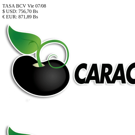
TASA BCV
Vie 07/08
$
USD:
756,70 Bs
€
EUR:
871,89 Bs