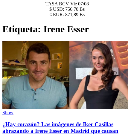
TASA BCV
Vie 07/08
$
USD:
756,70 Bs
€
EUR:
871,89 Bs
Etiqueta:
Irene Esser
Show
¿Hay corazón? Las imágenes de Iker Casillas
abrazando a Irene Esser en Madrid que causan