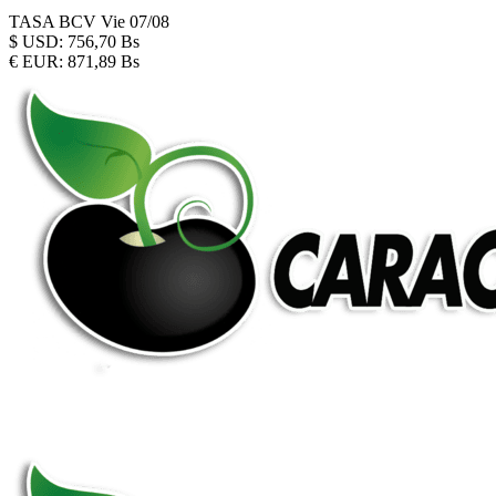
TASA BCV
Vie 07/08
$
USD:
756,70 Bs
€
EUR:
871,89 Bs