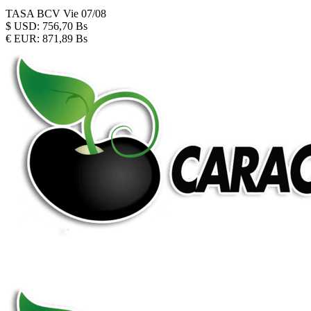
TASA BCV
Vie 07/08
$
USD:
756,70 Bs
€
EUR:
871,89 Bs