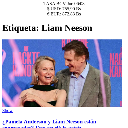
TASA BCV
Jue 06/08
$
USD:
755,90 Bs
€
EUR:
872,83 Bs
Etiqueta:
Liam Neeson
Show
¿Pamela Anderson y Liam Neeson están
enamorados? Esto reveló la actriz