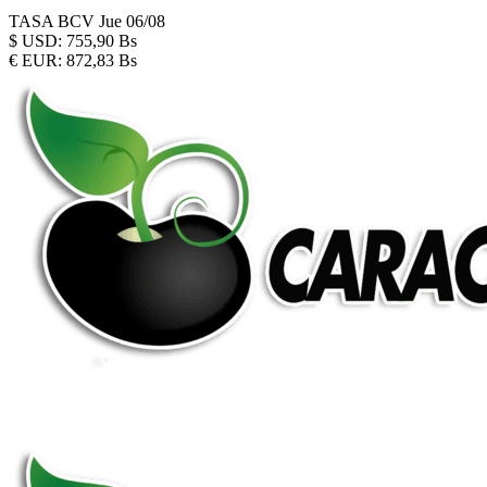
TASA BCV
Jue 06/08
$
USD:
755,90 Bs
€
EUR:
872,83 Bs