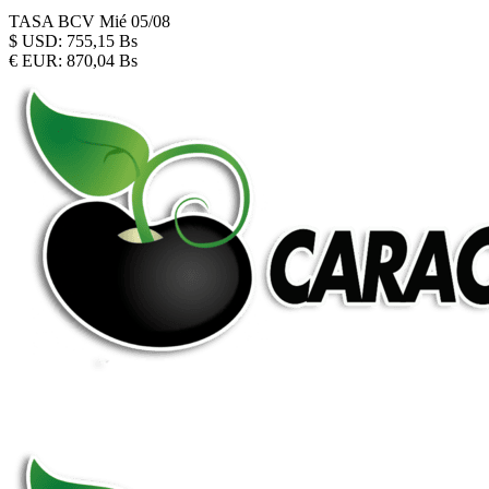
TASA BCV
Mié 05/08
$
USD:
755,15 Bs
€
EUR:
870,04 Bs