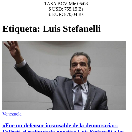
TASA BCV
Mié 05/08
$
USD:
755,15 Bs
€
EUR:
870,04 Bs
Etiqueta:
Luis Stefanelli
Venezuela
«Fue un defensor incansable de la democracia»:
Falleció el exdiputado opositor Luis Stefanelli a los