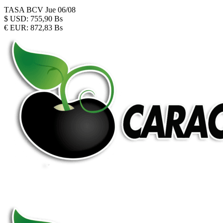
TASA BCV
Jue 06/08
$
USD:
755,90 Bs
€
EUR:
872,83 Bs