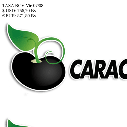
TASA BCV
Vie 07/08
$
USD:
756,70 Bs
€
EUR:
871,89 Bs