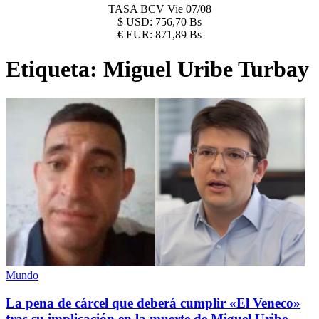
TASA BCV
Vie 07/08
$
USD:
756,70 Bs
€
EUR:
871,89 Bs
Etiqueta:
Miguel Uribe Turbay
Mundo
La pena de cárcel que deberá cumplir «El Veneco»
tras su implicación en la muerte de Miguel Uribe