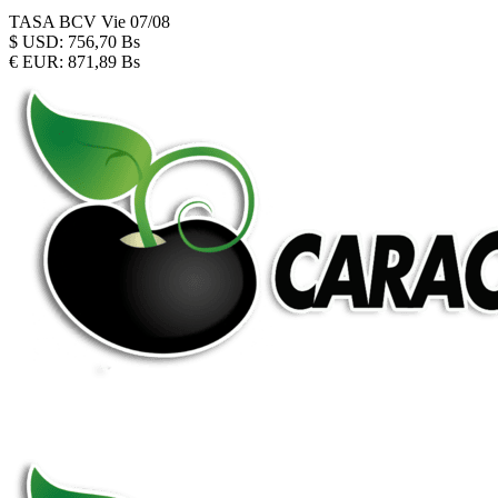
TASA BCV
Vie 07/08
$
USD:
756,70 Bs
€
EUR:
871,89 Bs