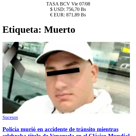
TASA BCV
Vie 07/08
$
USD:
756,70 Bs
€
EUR:
871,89 Bs
Etiqueta:
Muerto
Sucesos
Policía murió en accidente de tránsito mientras
celebraba título de Venezuela en el Clásico Mundial