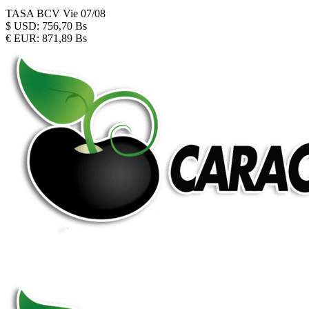
TASA BCV
Vie 07/08
$
USD:
756,70 Bs
€
EUR:
871,89 Bs