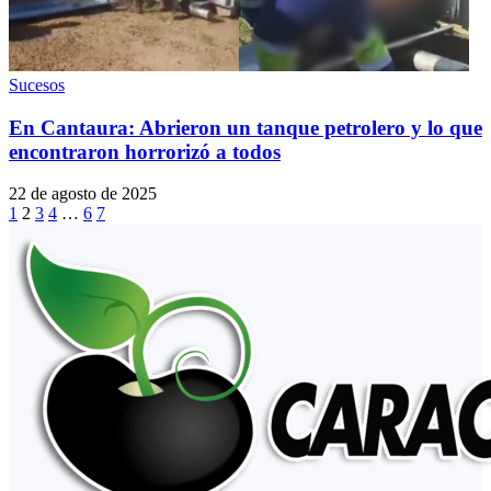
Sucesos
En Cantaura: Abrieron un tanque petrolero y lo que
encontraron horrorizó a todos
22 de agosto de 2025
1
2
3
4
…
6
7