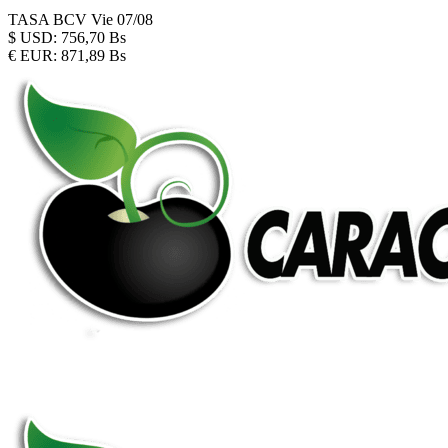
TASA BCV
Vie 07/08
$
USD:
756,70 Bs
€
EUR:
871,89 Bs