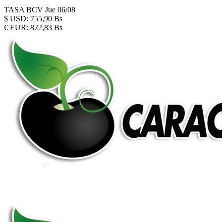
TASA BCV
Jue 06/08
$
USD:
755,90 Bs
€
EUR:
872,83 Bs