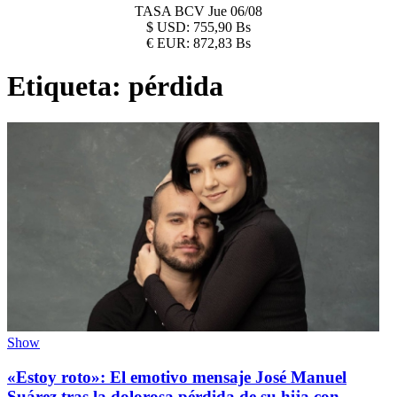
TASA BCV
Jue 06/08
$
USD:
755,90 Bs
€
EUR:
872,83 Bs
Etiqueta:
pérdida
Show
«Estoy roto»: El emotivo mensaje José Manuel
Suárez tras la dolorosa pérdida de su hija con