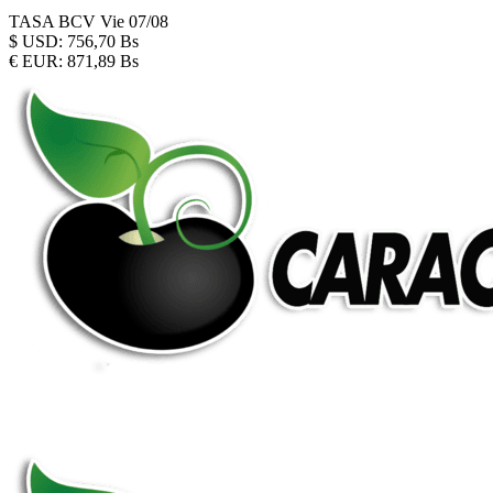
TASA BCV
Vie 07/08
$
USD:
756,70 Bs
€
EUR:
871,89 Bs