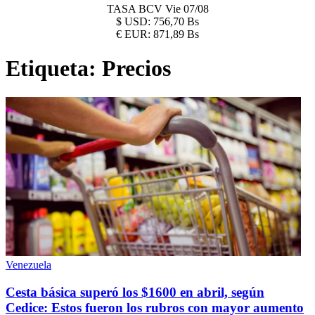
TASA BCV
Vie 07/08
$
USD:
756,70 Bs
€
EUR:
871,89 Bs
Etiqueta:
Precios
Venezuela
Cesta básica superó los $1600 en abril, según
Cedice: Estos fueron los rubros con mayor aumento