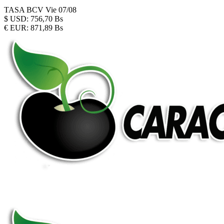
TASA BCV
Vie 07/08
$
USD:
756,70 Bs
€
EUR:
871,89 Bs