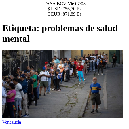
TASA BCV
Vie 07/08
$
USD:
756,70 Bs
€
EUR:
871,89 Bs
Etiqueta:
problemas de salud
mental
Venezuela