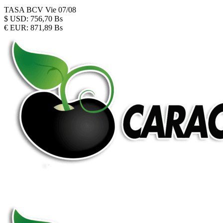
TASA BCV
Vie 07/08
$
USD:
756,70 Bs
€
EUR:
871,89 Bs