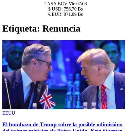
TASA BCV
Vie 07/08
$
USD:
756,70 Bs
€
EUR:
871,89 Bs
Etiqueta:
Renuncia
EEUU
El bombazo de Trump sobre la posible «dimisión»
del primer ministro de Reino Unido, Keir Starmer