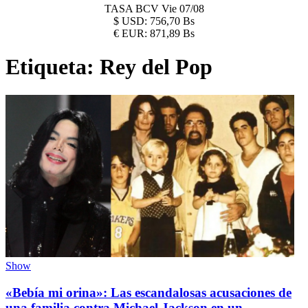
TASA BCV
Vie 07/08
$
USD:
756,70 Bs
€
EUR:
871,89 Bs
Etiqueta:
Rey del Pop
Show
«Bebía mi orina»: Las escandalosas acusaciones de
una familia contra Michael Jackson en un