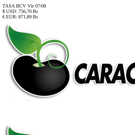
TASA BCV
Vie 07/08
$
USD:
756,70 Bs
€
EUR:
871,89 Bs