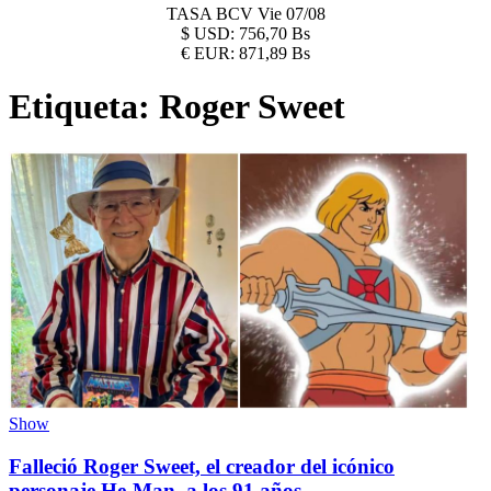
TASA BCV
Vie 07/08
$
USD:
756,70 Bs
€
EUR:
871,89 Bs
Etiqueta:
Roger Sweet
Show
Falleció Roger Sweet, el creador del icónico
personaje He-Man, a los 91 años