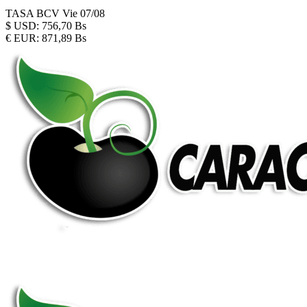
TASA BCV
Vie 07/08
$
USD:
756,70 Bs
€
EUR:
871,89 Bs