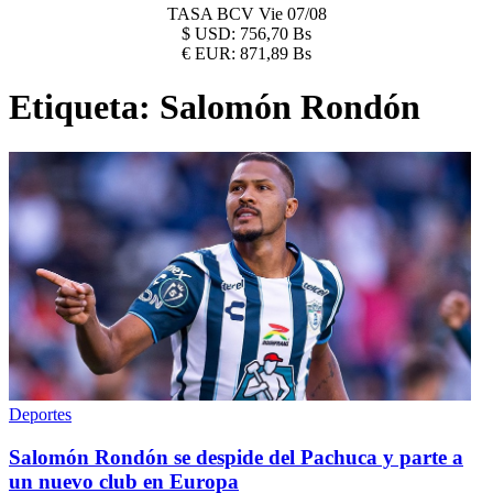
TASA BCV
Vie 07/08
$
USD:
756,70 Bs
€
EUR:
871,89 Bs
Etiqueta:
Salomón Rondón
Deportes
Salomón Rondón se despide del Pachuca y parte a
un nuevo club en Europa