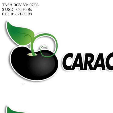
TASA BCV
Vie 07/08
$
USD:
756,70 Bs
€
EUR:
871,89 Bs