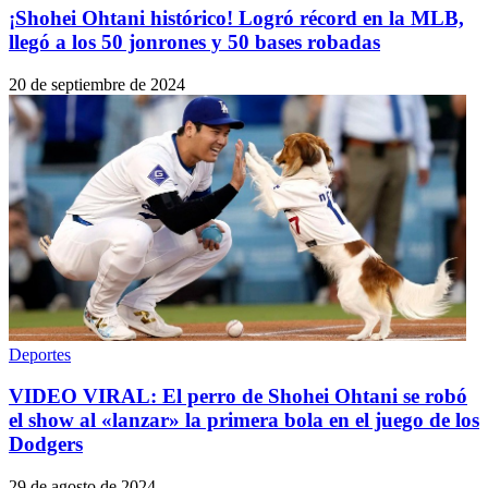
¡Shohei Ohtani histórico! Logró récord en la MLB,
llegó a los 50 jonrones y 50 bases robadas
20 de septiembre de 2024
Deportes
VIDEO VIRAL: El perro de Shohei Ohtani se robó
el show al «lanzar» la primera bola en el juego de los
Dodgers
29 de agosto de 2024