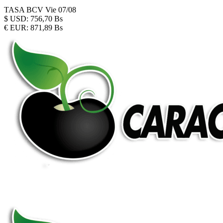
TASA BCV
Vie 07/08
$
USD:
756,70 Bs
€
EUR:
871,89 Bs