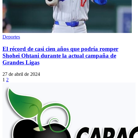
Deportes
El récord de casi cien años que podría romper
Shohei Ohtani durante la actual campaña de
Grandes Ligas
27 de abril de 2024
1
2