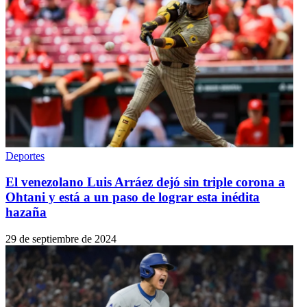
Deportes
El venezolano Luis Arráez dejó sin triple corona a
Ohtani y está a un paso de lograr esta inédita
hazaña
29 de septiembre de 2024