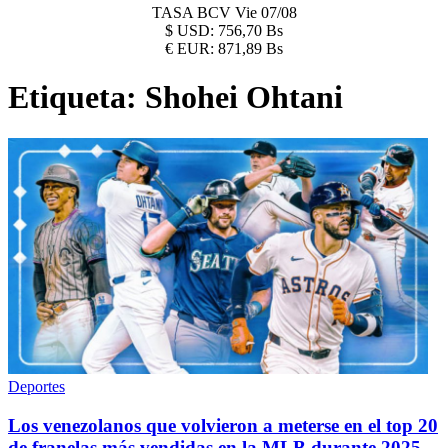
TASA BCV
Vie 07/08
$
USD:
756,70 Bs
€
EUR:
871,89 Bs
Etiqueta:
Shohei Ohtani
Deportes
Los venezolanos que volvieron a meterse en el top 20
de franelas más vendidas en la MLB durante 2025