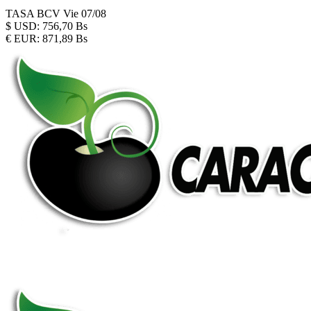
TASA BCV
Vie 07/08
$
USD:
756,70 Bs
€
EUR:
871,89 Bs