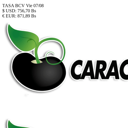
TASA BCV
Vie 07/08
$
USD:
756,70 Bs
€
EUR:
871,89 Bs