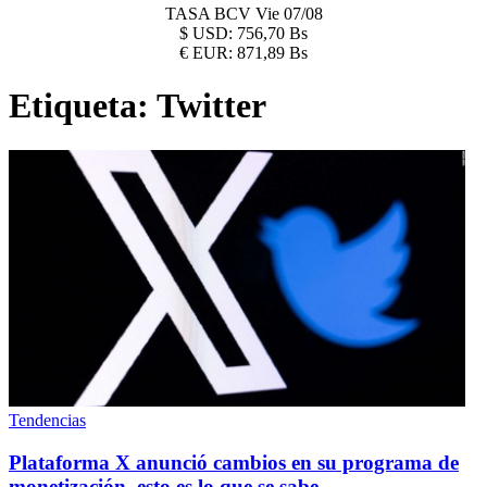
TASA BCV
Vie 07/08
$
USD:
756,70 Bs
€
EUR:
871,89 Bs
Etiqueta:
Twitter
Tendencias
Plataforma X anunció cambios en su programa de
monetización, esto es lo que se sabe