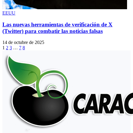
EEUU
Las nuevas herramientas de verificación de X
(Twitter) para combatir las noticias falsas
14 de octubre de 2025
1
2
3
…
7
8