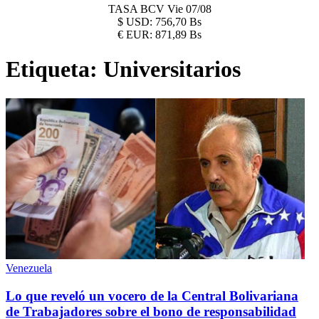
TASA BCV
Vie 07/08
$
USD:
756,70 Bs
€
EUR:
871,89 Bs
Etiqueta:
Universitarios
Venezuela
Lo que reveló un vocero de la Central Bolivariana
de Trabajadores sobre el bono de responsabilidad