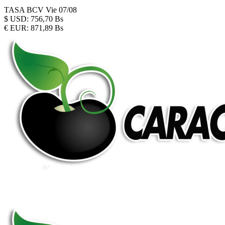
TASA BCV
Vie 07/08
$
USD:
756,70 Bs
€
EUR:
871,89 Bs