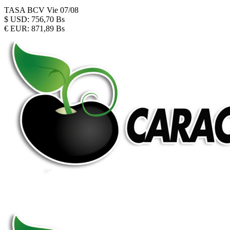
TASA BCV
Vie 07/08
$
USD:
756,70 Bs
€
EUR:
871,89 Bs