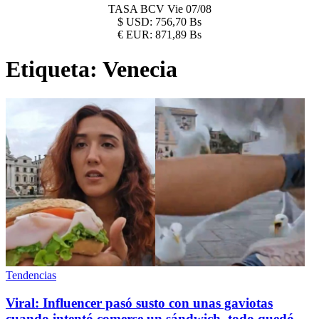
TASA BCV
Vie 07/08
$
USD:
756,70 Bs
€
EUR:
871,89 Bs
Etiqueta:
Venecia
Tendencias
Viral: Influencer pasó susto con unas gaviotas
cuando intentó comerse un sándwich, todo quedó