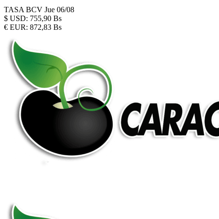
TASA BCV
Jue 06/08
$
USD:
755,90 Bs
€
EUR:
872,83 Bs