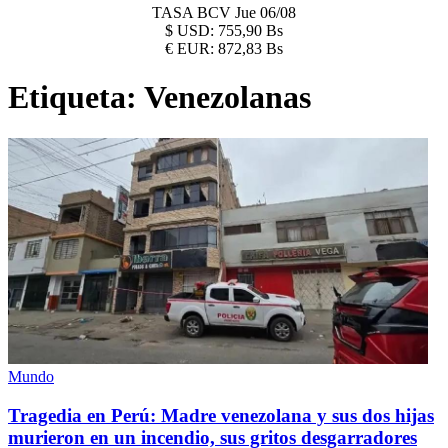
TASA BCV
Jue 06/08
$
USD:
755,90 Bs
€
EUR:
872,83 Bs
Etiqueta:
Venezolanas
Mundo
Tragedia en Perú: Madre venezolana y sus dos hijas
murieron en un incendio, sus gritos desgarradores