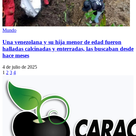
Mundo
Una venezolana y su hija menor de edad fueron
halladas calcinadas y enterradas, las buscaban desde
hace meses
4 de julio de 2025
1
2
3
4