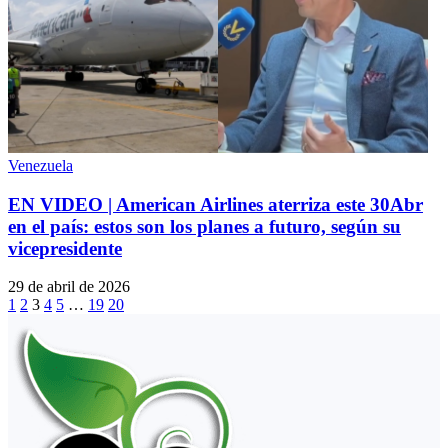
Venezuela
EN VIDEO | American Airlines aterriza este 30Abr
en el país: estos son los planes a futuro, según su
vicepresidente
29 de abril de 2026
1
2
3
4
5
…
19
20