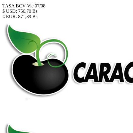
TASA BCV
Vie 07/08
$
USD:
756,70 Bs
€
EUR:
871,89 Bs