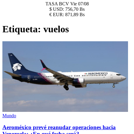
TASA BCV
Vie 07/08
$
USD:
756,70 Bs
€
EUR:
871,89 Bs
Etiqueta:
vuelos
Mundo
Aeroméxico prevé reanudar operaciones hacia
Venezuela: ¿En qué fecha será?