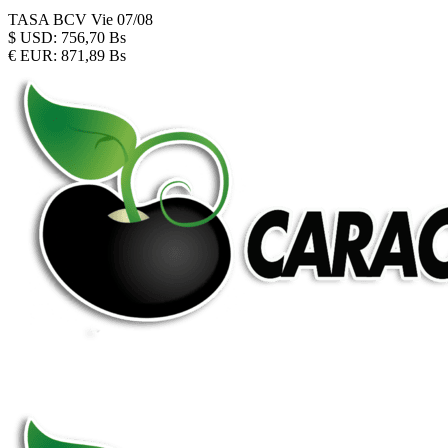
TASA BCV
Vie 07/08
$
USD:
756,70 Bs
€
EUR:
871,89 Bs