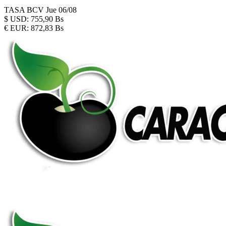
TASA BCV
Jue 06/08
$
USD:
755,90 Bs
€
EUR:
872,83 Bs