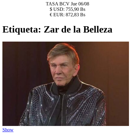
TASA BCV
Jue 06/08
$
USD:
755,90 Bs
€
EUR:
872,83 Bs
Etiqueta:
Zar de la Belleza
Show