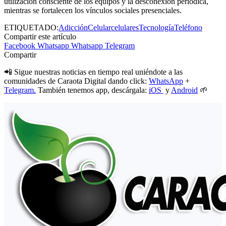
utilización consciente de los equipos y la desconexión periódica,
mientras se fortalecen los vínculos sociales presenciales.
ETIQUETADO:
Adicción
Celular
celulares
Tecnología
Teléfono
Compartir este artículo
Facebook
Whatsapp
Whatsapp
Telegram
Compartir
📲 Sigue nuestras noticias en tiempo real uniéndote a las
comunidades de Caraota Digital dando click:
WhatsApp
+
Telegram.
También tenemos app, descárgala:
iOS
y
Android
🌱