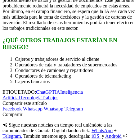
procesamiento de datos y la gestión de documentos. Este panorama
probablemente reducirá la necesidad de empleados en estas áreas.
Por último, en el campo financiero, se espera que la IA sea cada vez
más utilizada para la toma de decisiones y la gestión de carteras de
inversión. El resultado de estas herramientas podrían tener efecto en
los trabajos tradicionales en este sector.
¿QUÉ OTROS TRABAJOS ESTARÍAN EN
RIESGO?
Cajeros y trabajadores de servicio al cliente
Operadores de caja y trabajadores de supermercados
Conductores de camiones y repartidores
Operadores de telemarketing
Cajeros bancarios
ETIQUETADO:
ChatGPT
IA
Inteligencia
Artificial
Tecnología
Trabajos
Compartir este artículo
Facebook
Whatsapp
Whatsapp
Telegram
Compartir
📲 Sigue nuestras noticias en tiempo real uniéndote a las
comunidades de Caraota Digital dando click:
WhatsApp
+
Telegram.
También tenemos app, descárgala:
iOS
y
Android
🌱