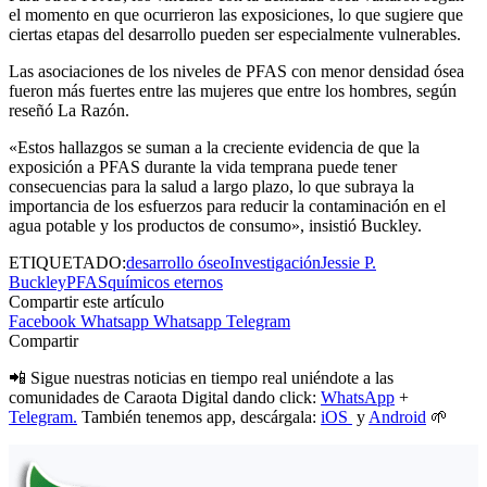
el momento en que ocurrieron las exposiciones, lo que sugiere que
ciertas etapas del desarrollo pueden ser especialmente vulnerables.
Las asociaciones de los niveles de PFAS con menor densidad ósea
fueron más fuertes entre las mujeres que entre los hombres, según
reseñó La Razón.
«Estos hallazgos se suman a la creciente evidencia de que la
exposición a PFAS durante la vida temprana puede tener
consecuencias para la salud a largo plazo, lo que subraya la
importancia de los esfuerzos para reducir la contaminación en el
agua potable y los productos de consumo», insistió Buckley.
ETIQUETADO:
desarrollo óseo
Investigación
Jessie P.
Buckley
PFAS
químicos eternos
Compartir este artículo
Facebook
Whatsapp
Whatsapp
Telegram
Compartir
📲 Sigue nuestras noticias en tiempo real uniéndote a las
comunidades de Caraota Digital dando click:
WhatsApp
+
Telegram.
También tenemos app, descárgala:
iOS
y
Android
🌱