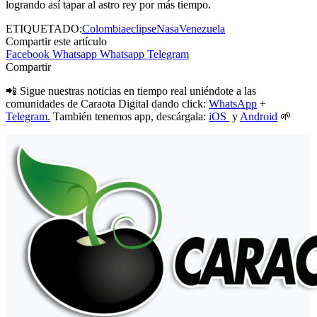
logrando así tapar al astro rey por más tiempo.
ETIQUETADO:
Colombia
eclipse
Nasa
Venezuela
Compartir este artículo
Facebook
Whatsapp
Whatsapp
Telegram
Compartir
📲 Sigue nuestras noticias en tiempo real uniéndote a las
comunidades de Caraota Digital dando click:
WhatsApp
+
Telegram.
También tenemos app, descárgala:
iOS
y
Android
🌱