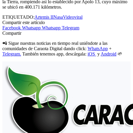
la Tierra, rompiendo así lo establecido por Apolo 13, cuyo máximo
se ubicó en 400.171 kilómetros.
ETIQUETADO:
Artemis II
Nasa
Video
viral
Compartir este artículo
Facebook
Whatsapp
Whatsapp
Telegram
Compartir
📲 Sigue nuestras noticias en tiempo real uniéndote a las
comunidades de Caraota Digital dando click:
WhatsApp
+
Telegram.
También tenemos app, descárgala:
iOS
y
Android
🌱