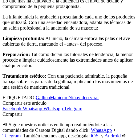
Lo que más ha cautivado a la audiencia es el nivel de detalle y
compromiso de la pequeña protagonista.
La infante inicia la grabación presentando cada uno de los productos
que utilizará. Con una seriedad encantadora, adapta las técnicas de
un salón profesional a la anatomía de su mascota:
Limpieza profunda:
Al inicio, la cámara enfoca las patas del ave
cubiertas de tierra, marcando el «antes» del proceso.
Preparación:
Tal como dictan los tutoriales de tendencia, la menor
procede a limpiar cuidadosamente las extremidades antes de aplicar
cualquier color.
Tratamiento estético:
Con una paciencia admirable, la pequeña
trabaja sobre las garras de la gallina, replicando los movimientos de
una sesión de manicura tradicional.
ETIQUETADO:
Gallina
Manicure
Niña
video viral
Compartir este artículo
Facebook
Whatsapp
Whatsapp
Telegram
Compartir
📲 Sigue nuestras noticias en tiempo real uniéndote a las
comunidades de Caraota Digital dando click:
WhatsApp
+
Telegram.
También tenemos app, descárgala:
iOS
y
Android
🌱