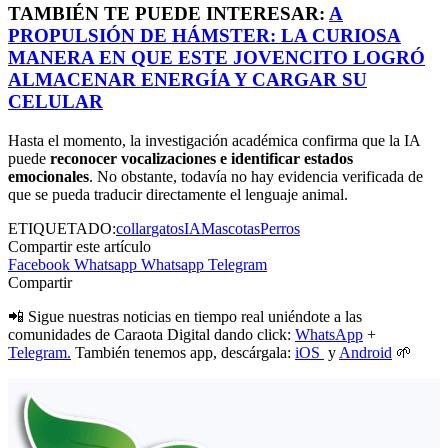
TAMBIÉN TE PUEDE INTERESAR:
A
PROPULSIÓN DE HÁMSTER: LA CURIOSA
MANERA EN QUE ESTE JOVENCITO LOGRÓ
ALMACENAR ENERGÍA Y CARGAR SU
CELULAR
Hasta el momento, la investigación académica confirma que la IA
puede
reconocer vocalizaciones e identificar estados
emocionales
. No obstante, todavía no hay evidencia verificada de
que se pueda traducir directamente el lenguaje animal.
ETIQUETADO:
collar
gatos
IA
Mascotas
Perros
Compartir este artículo
Facebook
Whatsapp
Whatsapp
Telegram
Compartir
📲 Sigue nuestras noticias en tiempo real uniéndote a las
comunidades de Caraota Digital dando click:
WhatsApp
+
Telegram.
También tenemos app, descárgala:
iOS
y
Android
🌱