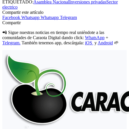
ETIQUETADO:
Asamblea Nacional
Inversiones privadas
Sector
electrico
Compartir este artículo
Facebook
Whatsapp
Whatsapp
Telegram
Compartir
📲 Sigue nuestras noticias en tiempo real uniéndote a las
comunidades de Caraota Digital dando click:
WhatsApp
+
Telegram.
También tenemos app, descárgala:
iOS
y
Android
🌱