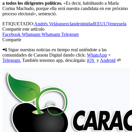
a todos los dirigentes políticos.
«Es decir, habilitando a María
Corina Machado, porque ella será nuestra candidata en ese próximo
proceso electoral», sentenció.
ETIQUETADO:
Andrés Velásquez
clandestinidad
EEUU
Venezuela
Compartir este artículo
Facebook
Whatsapp
Whatsapp
Telegram
Compartir
📲 Sigue nuestras noticias en tiempo real uniéndote a las
comunidades de Caraota Digital dando click:
WhatsApp
+
Telegram.
También tenemos app, descárgala:
iOS
y
Android
🌱