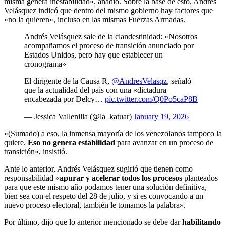
misma genera inestabilidad», añadió. Sobre la base de esto, Andrés
Velásquez indicó que dentro del mismo gobierno hay factores que
«no la quieren», incluso en las mismas Fuerzas Armadas.
Andrés Velásquez sale de la clandestinidad: «Nosotros
acompañamos el proceso de transición anunciado por
Estados Unidos, pero hay que establecer un
cronograma»
El dirigente de la Causa R,
@AndresVelasqz
, señaló
que la actualidad del país con una «dictadura
encabezada por Delcy…
pic.twitter.com/Q0Po5caP8B
— Jessica Vallenilla (@la_katuar)
January 19, 2026
«(Sumado) a eso, la inmensa mayoría de los venezolanos tampoco la
quiere.
Eso no genera estabilidad
para avanzar en un proceso de
transición», insistió.
Ante lo anterior, Andrés Velásquez sugirió que tienen como
responsabilidad «
apurar y acelerar todos los procesos
planteados
para que este mismo año podamos tener una solución definitiva,
bien sea con el respeto del 28 de julio, y si es convocando a un
nuevo proceso electoral, también le tomamos la palabra».
Por último, dijo que lo anterior mencionado se debe dar
habilitando