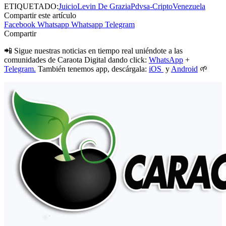
ETIQUETADO:
Juicio
Levin De Grazia
Pdvsa-Cripto
Venezuela
Compartir este artículo
Facebook
Whatsapp
Whatsapp
Telegram
Compartir
📲 Sigue nuestras noticias en tiempo real uniéndote a las
comunidades de Caraota Digital dando click:
WhatsApp
+
Telegram.
También tenemos app, descárgala:
iOS
y
Android
🌱