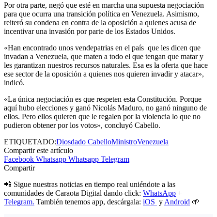
Por otra parte, negó que esté en marcha una supuesta negociación
para que ocurra una transición política en Venezuela. Asimismo,
reiteró su condena en contra de la oposición a quienes acusa de
incentivar una invasión por parte de los Estados Unidos.
«Han encontrado unos vendepatrias en el país que les dicen que
invadan a Venezuela, que maten a todo el que tengan que matar y
les garantizan nuestros recursos naturales. Esa es la oferta que hace
ese sector de la oposición a quienes nos quieren invadir y atacar»,
indicó.
«La única negociación es que respeten esta Constitución. Porque
aquí hubo elecciones y ganó Nicolás Maduro, no ganó ninguno de
ellos. Pero ellos quieren que le regalen por la violencia lo que no
pudieron obtener por los votos», concluyó Cabello.
ETIQUETADO:
Diosdado Cabello
Ministro
Venezuela
Compartir este artículo
Facebook
Whatsapp
Whatsapp
Telegram
Compartir
📲 Sigue nuestras noticias en tiempo real uniéndote a las
comunidades de Caraota Digital dando click:
WhatsApp
+
Telegram.
También tenemos app, descárgala:
iOS
y
Android
🌱