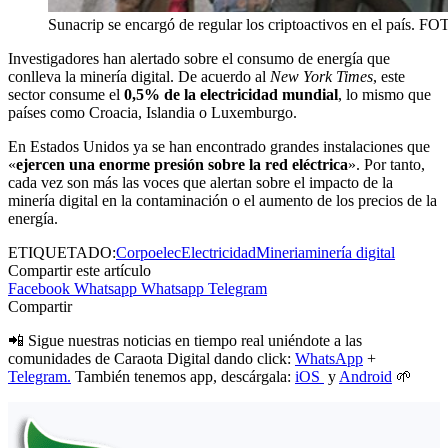
Sunacrip se encargó de regular los criptoactivos en el pa
Investigadores han alertado sobre el consumo de energía que
conlleva la minería digital. De acuerdo al
New York Times
, este
sector consume el
0,5% de la electricidad mundial
, lo mismo que
países como Croacia, Islandia o Luxemburgo.
En Estados Unidos ya se han encontrado grandes instalaciones que
«
ejercen una enorme presión sobre la red eléctrica
». Por tanto,
cada vez son más las voces que alertan sobre el impacto de la
minería digital en la contaminación o el aumento de los precios de la
energía.
ETIQUETADO:
Corpoelec
Electricidad
Mineria
minería digital
Compartir este artículo
Facebook
Whatsapp
Whatsapp
Telegram
Compartir
📲 Sigue nuestras noticias en tiempo real uniéndote a las
comunidades de Caraota Digital dando click:
WhatsApp
+
Telegram.
También tenemos app, descárgala:
iOS
y
Android
🌱