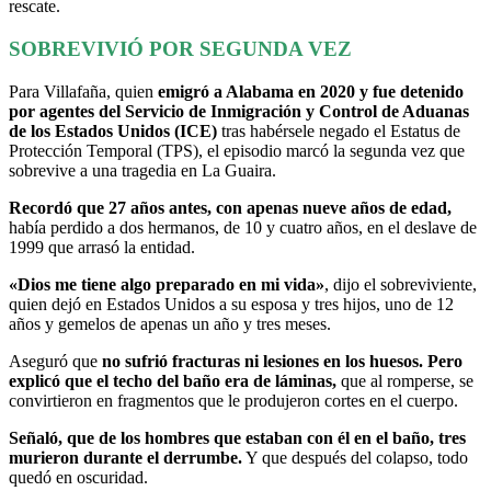
rescate.
SOBREVIVIÓ POR SEGUNDA VEZ
Para Villafaña, quien
emigró a Alabama en 2020 y fue detenido
por agentes del Servicio de Inmigración y Control de Aduanas
de los Estados Unidos (ICE)
tras habérsele negado el Estatus de
Protección Temporal (TPS), el episodio marcó la segunda vez que
sobrevive a una tragedia en La Guaira.
Recordó que 27 años antes, con apenas nueve años de edad,
había perdido a dos hermanos, de 10 y cuatro años, en el deslave de
1999 que arrasó la entidad.
«Dios me tiene algo preparado en mi vida»
, dijo el sobreviviente,
quien dejó en Estados Unidos a su esposa y tres hijos, uno de 12
años y gemelos de apenas un año y tres meses.
Aseguró que
no sufrió fracturas ni lesiones en los huesos. Pero
explicó que el techo del baño era de láminas,
que al romperse, se
convirtieron en fragmentos que le produjeron cortes en el cuerpo.
Señaló, que de los hombres que estaban con él en el baño, tres
murieron durante el derrumbe.
Y que después del colapso, todo
quedó en oscuridad.