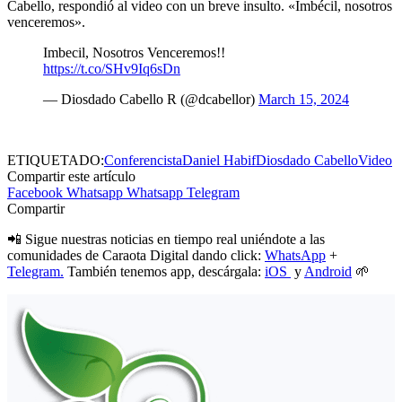
Cabello, respondió al video con un breve insulto. «Imbécil, nosotros
venceremos».
Imbecil, Nosotros Venceremos!!
https://t.co/SHv9Iq6sDn
— Diosdado Cabello R (@dcabellor)
March 15, 2024
ETIQUETADO:
Conferencista
Daniel Habif
Diosdado Cabello
Video
Compartir este artículo
Facebook
Whatsapp
Whatsapp
Telegram
Compartir
📲 Sigue nuestras noticias en tiempo real uniéndote a las
comunidades de Caraota Digital dando click:
WhatsApp
+
Telegram.
También tenemos app, descárgala:
iOS
y
Android
🌱