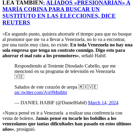
LEA TAMBIÉN
:
ALIADOS «PRESIONARÍAN» A
MARÍA CORINA PARA BUSCAR UN
SUSTITUTO EN LAS ELECCIONES, DICE
REUTERS
«En segundo punto, quisiera ahorrarle el tiempo para que no busque
al promotor que me va a llevar a Venezuela, no lo va a encontrar,
por una razón muy clara, no existe.
En toda Venezuela no hay una
sola empresa que tenga un contrato conmigo. Digo esto para
ahorrar el mal rato a los promotores»
, señaló Habif.
Respondiendo al Teniente Diosdado Cabello, que me
mencionó en su programa de televisión en Venezuela
🇻🇪
Saludos de este corazón de arepa 🇲🇽🇻🇪
pic.twitter.com/Ajz9Mnthbi
— DANIEL HABIF (@DanielHabif)
March 14, 2024
«Nunca pensé en ir a Venezuela a realizar una conferencia con
venta de boletos.
Jamás pensé en tocarle los bolsillos a los
venezolanos que tantas dificultades han pasado en estos últimos
años»
, prosiguió.